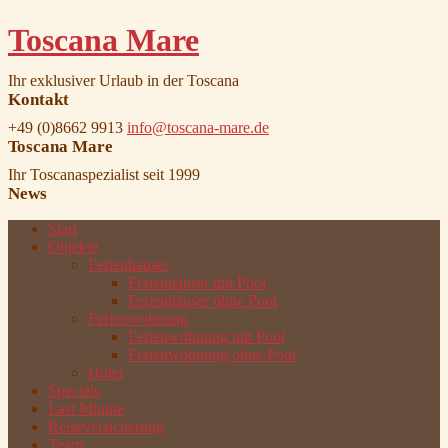
Toscana Mare
Ihr exklusiver Urlaub in der Toscana
Kontakt
+49 (0)8662 9913
info@toscana-mare.de
Toscana Mare
Ihr Toscanaspezialist seit 1999
News
Start
Objekte
Ferienhäuser
Ferienhäuser mit Pool
Ferienhäuser ohne Pool
Ferienwohnung
Ferienwohnung mit Pool
Ferienwohnung ohne Pool
Hotel
Specials
Last Minute
Reiseversicherung
Team