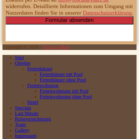
widerrufen. Detaillierte Informationen zum Umgang mit
Nutzerdaten finden Sie in unserer
Datenschutzerklärung
.
Copyright ©
2026
·
Toscana Mare
Start
Objekte
Ferienhäuser
Ferienhäuser mit Pool
Ferienhäuser ohne Pool
Ferienwohnung
Ferienwohnung mit Pool
Ferienwohnung ohne Pool
Hotel
Specials
Last Minute
Reiseversicherung
Team
Gallery
Impressum