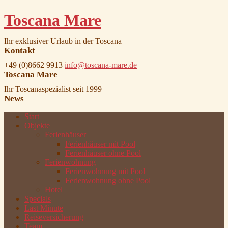
Toscana Mare
Ihr exklusiver Urlaub in der Toscana
Kontakt
+49 (0)8662 9913
info@toscana-mare.de
Toscana Mare
Ihr Toscanaspezialist seit 1999
News
Start
Objekte
Ferienhäuser
Ferienhäuser mit Pool
Ferienhäuser ohne Pool
Ferienwohnung
Ferienwohnung mit Pool
Ferienwohnung ohne Pool
Hotel
Specials
Last Minute
Reiseversicherung
Team