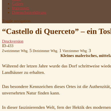
Gallery
Impressum
Datenschutzerklärung
Toggle navigation
“Castello di Querceto” – ein T
Druckversion
ID-433
5
1
3
Zweizimmer Whg.
Dreizimmer Whg.
Vierzimmer Whg.
Kleines malerisches, mitte
Während der letzen Jahre wurde das Dorf schrittweise wiede
Landhäuser zu erhalten.
Das besondere Kennzeichen dieses Ortes ist die Authenzität,
unversehrten Natur finden kann.
In dieser faszinierenden Welt, fern der Hektik des moderne