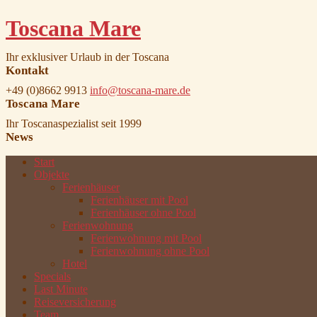
Toscana Mare
Ihr exklusiver Urlaub in der Toscana
Kontakt
+49 (0)8662 9913
info@toscana-mare.de
Toscana Mare
Ihr Toscanaspezialist seit 1999
News
Start
Objekte
Ferienhäuser
Ferienhäuser mit Pool
Ferienhäuser ohne Pool
Ferienwohnung
Ferienwohnung mit Pool
Ferienwohnung ohne Pool
Hotel
Specials
Last Minute
Reiseversicherung
Team