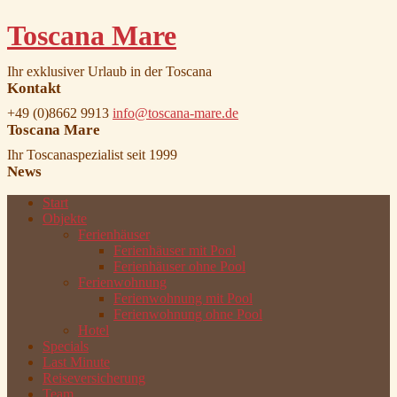
Toscana Mare
Ihr exklusiver Urlaub in der Toscana
Kontakt
+49 (0)8662 9913
info@toscana-mare.de
Toscana Mare
Ihr Toscanaspezialist seit 1999
News
Start
Objekte
Ferienhäuser
Ferienhäuser mit Pool
Ferienhäuser ohne Pool
Ferienwohnung
Ferienwohnung mit Pool
Ferienwohnung ohne Pool
Hotel
Specials
Last Minute
Reiseversicherung
Team