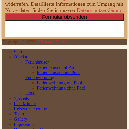
widerrufen. Detaillierte Informationen zum Umgang mit
Nutzerdaten finden Sie in unserer
Datenschutzerklärung
.
Copyright ©
2026
·
Toscana Mare
Start
Objekte
Ferienhäuser
Ferienhäuser mit Pool
Ferienhäuser ohne Pool
Ferienwohnung
Ferienwohnung mit Pool
Ferienwohnung ohne Pool
Hotel
Specials
Last Minute
Reiseversicherung
Team
Gallery
Impressum