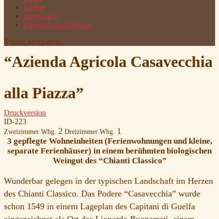
Gallery
Impressum
Datenschutzerklärung
Toggle navigation
“Azienda Agricola Casavecchia
alla Piazza”
Druckversion
ID-223
2
1
Zweizimmer Whg.
Dreizimmer Whg.
3 gepflegte Wohneinheiten (Ferienwohnungen und kleine,
separate Ferienhäuser) in einem berühmten biologischen
Weingut des “Chianti Classico”
Wunderbar gelegen in der typischen Landschaft im Herzen
des Chianti Classico. Das Podere “Casavecchia” wurde
schon 1549 in einem Lageplan des Capitani di Guelfa
eingezeichnet als Ort des Lionardo Buonarroti, einem