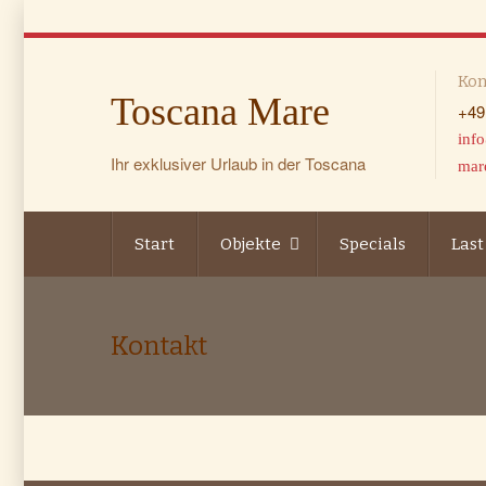
Kon
Toscana Mare
+49
inf
Ihr exklusiver Urlaub in der Toscana
mar
Start
Objekte
Specials
Last
Kontakt