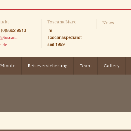
takt
Toscana Mare
News
 (0)8662 9913
Ihr
Toscanaspezialist
o@toscana-
seit 1999
e.de
 Minute
Reiseversicherung
Team
Gallery