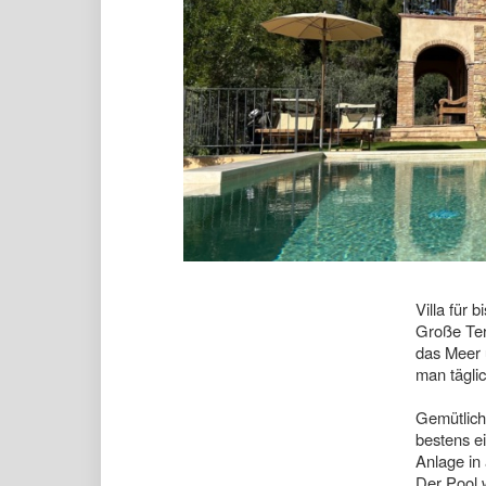
Villa für 
Große Ter
das Meer u
man tägli
Gemütlich
bestens e
Anlage in
Der Pool w