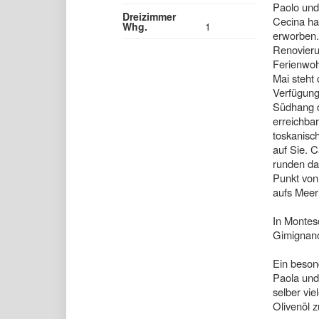
Paolo und
Dreizimmer
Cecina ha
Whg.
1
erworben.
Renovieru
Ferienwoh
Mai steht
Verfügung
Südhang di
erreichbar
toskanisc
auf Sie. C
runden da
Punkt von
aufs Meer 
In Montes
Gimignano
Ein beson
Paola und 
selber vi
Olivenöl 