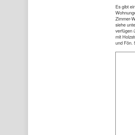
Es gibt ei
Wohnunge
Zimmer-Wo
siehe unt
verfügen ü
mit Holzs
und Fön. 