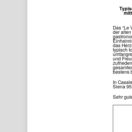
Typis
mit
Das “Le V
der alten
gastrono
Einheimis
das Herzs
typisch 
umfangre
und Freu
zufriede
gesamten
bestens 
In Casale
Siena 95
Sehr gut